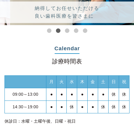
納得してお任せいただける
良い歯科医療を皆さまに
Calendar
診療時間表
月
火
水
木
金
土
日
祝
09:00～13:00
●
●
●
●
●
●
休
休
14:30～19:00
●
●
休
●
●
休
休
休
休診日：水曜・土曜午後、日曜・祝日