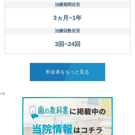
治療期間目安
3ヵ月~1年
治療回数目安
3回~24回
料金表をもっと見る
–>